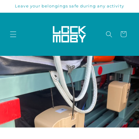
Meteen
Leave your belongings safe during any activity
naar de
content
Winkelwage